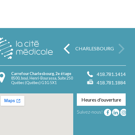
CHARLESBOURG
418.781.1414
Carrefour Charlesbourg, 2e étage
8500, boul. Henri-Bourassa, Suite 250
418.781.1884
Québec (Québec) G1G 5X1
Heures d'ouverture
Suivez-nous!