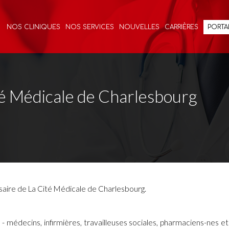
NOS CLINIQUES
NOS SERVICES
NOUVELLES
CARRIÈRES
PORTAI
té Médicale de Charlesbourg
saire de La Cité Médicale de Charlesbourg.
 médecins, infirmières, travailleuses sociales, pharmaciens-nes et se