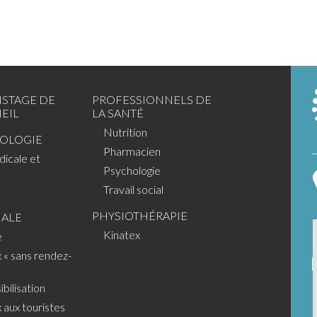
ISTAGE DE
PROFESSIONNELS DE
EIL
LA SANTÉ
Nutrition
IOLOGIE
Pharmacien
dicale et
Psychologie
1 418.781.0480
Place de la Cité, 2e étage
2600, boulevard Laurier, Suite 295
Travail social
1 418.659.7072
Québec (Québec) G1V 4T3
PHYSIOTHÉRAPIE
IALE
Heures d'ouverture
Kinatex
e
 « sans rendez-
Suivez-nous!
bilisation
 aux touristes