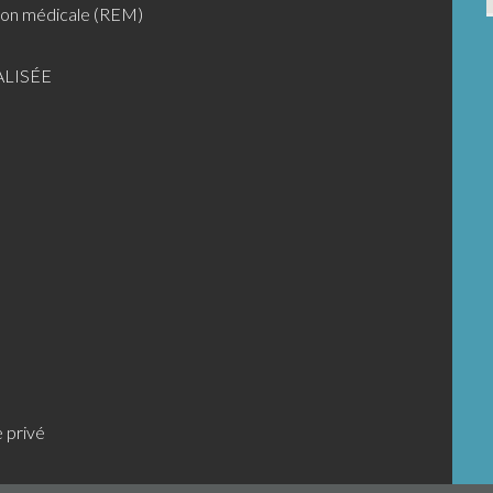
ion médicale (REM)
LISÉE
e privé