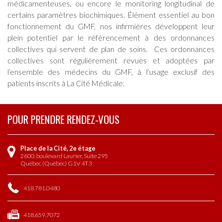
médicamenteuses, ou encore le monitoring longitudinal de
certains paramètres biochimiques. Élément essentiel au bon
fonctionnement du GMF, nos infirmières développent leur
plein potentiel par le référencement à des ordonnances
collectives qui servent de plan de soins. Ces ordonnances
collectives sont régulièrement revues et adoptées par
l’ensemble des médecins du GMF, à l’usage exclusif des
patients inscrits à La Cité Médicale.
POUR PRENDRE RENDEZ-VOUS
Place de la Cité, 2e étage
2600, boulevard Laurier, Suite 295
Québec (Québec) G1V 4T3
418.781.0480
418.659.7072