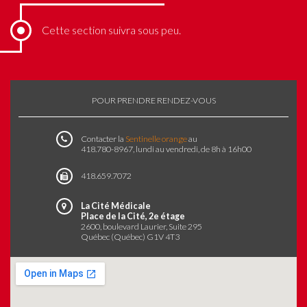
Cette section suivra sous peu.
POUR PRENDRE RENDEZ-VOUS
Contacter la
Sentinelle orange
au
418.780-8967
, lundi au vendredi, de 8h à 16h00
418.659.7072
La Cité Médicale
Place de la Cité, 2e étage
2600, boulevard Laurier, Suite 295
Québec (Québec) G1V 4T3